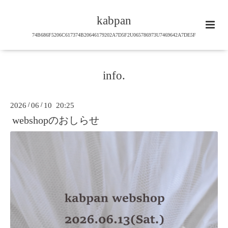
kabpan
74B686F5206C617374B20646179202A7D5F2U065786973U7469642A7DE5F
info.
2026
/
06
/
10 20:25
webshopのおしらせ