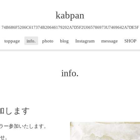
kabpan
74B686F5206C617374B20646179202A7D5F2U065786973U7469642A7DE5F
toppage
info.
photo
blog
Instagram
message
SHOP
info.
加します
ーラー参加いたします。
せ。