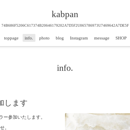
kabpan
74B686F5206C617374B20646179202A7D5F2U065786973U7469642A7DE5F
toppage
info.
photo
blog
Instagram
message
SHOP
info.
加します
ーラー参加いたします。
せ。