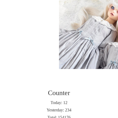
Counter
Today:
12
Yesterday:
234
Total:
154176