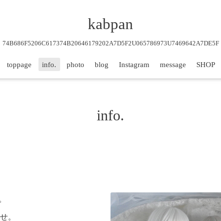
kabpan
74B686F5206C617374B20646179202A7D5F2U065786973U7469642A7DE5F
toppage
info.
photo
blog
Instagram
message
SHOP
info.
す。
せ。